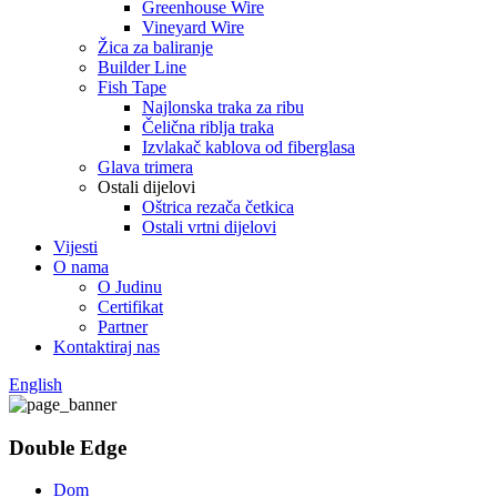
Greenhouse Wire
Vineyard Wire
Žica za baliranje
Builder Line
Fish Tape
Najlonska traka za ribu
Čelična riblja traka
Izvlakač kablova od fiberglasa
Glava trimera
Ostali dijelovi
Oštrica rezača četkica
Ostali vrtni dijelovi
Vijesti
O nama
O Judinu
Certifikat
Partner
Kontaktiraj nas
English
Double Edge
Dom