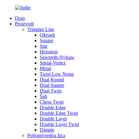
Dom
Proizvodi
Trimmer Line
Okrugli
Square
Star
Hexagon
Sawteeth-Nylsaw
Sprial-Vortex
Metal
Twist Low Noise
Dual Round
Dual Sqaure
Dual Twist
Šah
Chess Twist
Double Edge
Double Edge Twist
Double Layer
Double Layer Twist
Dimple
Poljoprivredna žica