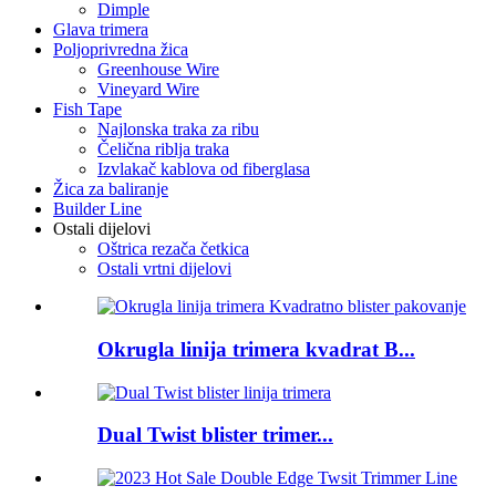
Dimple
Glava trimera
Poljoprivredna žica
Greenhouse Wire
Vineyard Wire
Fish Tape
Najlonska traka za ribu
Čelična riblja traka
Izvlakač kablova od fiberglasa
Žica za baliranje
Builder Line
Ostali dijelovi
Oštrica rezača četkica
Ostali vrtni dijelovi
Okrugla linija trimera kvadrat B...
Dual Twist blister trimer...