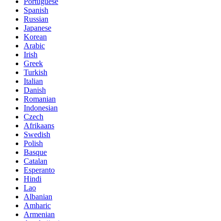
Portuguese
Spanish
Russian
Japanese
Korean
Arabic
Irish
Greek
Turkish
Italian
Danish
Romanian
Indonesian
Czech
Afrikaans
Swedish
Polish
Basque
Catalan
Esperanto
Hindi
Lao
Albanian
Amharic
Armenian