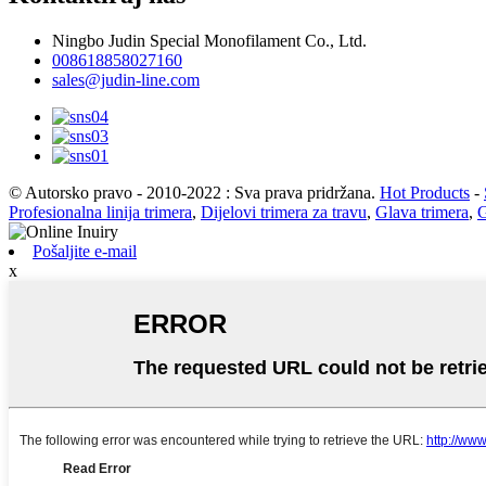
Ningbo Judin Special Monofilament Co., Ltd.
008618858027160
sales@judin-line.com
© Autorsko pravo - 2010-2022 : Sva prava pridržana.
Hot Products
-
Profesionalna linija trimera
,
Dijelovi trimera za travu
,
Glava trimera
,
G
Pošaljite e-mail
x