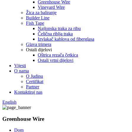
Greenhouse Wire
Vineyard Wire
Žica za baliranje
Builder Line
Fish Tape
Najlonska traka za ribu
Čelična riblja traka
Izvlakač kablova od fiberglasa
Glava trimera
Ostali dijelovi
Oštrica rezača četkica
Ostali vrtni dijelovi
Vijesti
O nama
O Judinu
Certifikat
Partner
Kontaktiraj nas
English
Greenhouse Wire
Dom