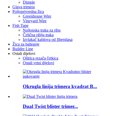
Dimple
Glava trimera
Poljoprivredna žica
Greenhouse Wire
Vineyard Wire
Fish Tape
Najlonska traka za ribu
Čelična riblja traka
Izvlakač kablova od fiberglasa
Žica za baliranje
Builder Line
Ostali dijelovi
Oštrica rezača četkica
Ostali vrtni dijelovi
Okrugla linija trimera kvadrat B...
Dual Twist blister trimer...